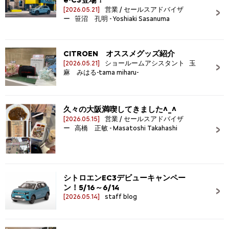
e-C3登場！
[2026.05.21]
営業 / セールスアドバイザ
ー 笹沼 孔明 - Yoshiaki Sasanuma
CITROEN オススメグッズ紹介
[2026.05.21]
ショールームアシスタント 玉
麻 みはる-tama miharu-
久々の大阪満喫してきました^_^
[2026.05.15]
営業 / セールスアドバイザ
ー 高橋 正敏 - Masatoshi Takahashi
シトロエンEC3デビューキャンペー
ン！5/16～6/14
[2026.05.14]
staff blog