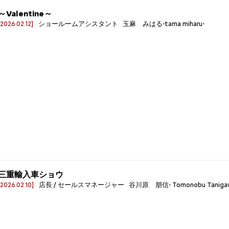
～Valentine～
[2026.02.12]
ショールームアシスタント 玉麻 みはる-tama miharu-
三重輸入車ショウ
[2026.02.10]
店長 / セールスマネージャー 谷川原 朋信- Tomonobu Tanigaw