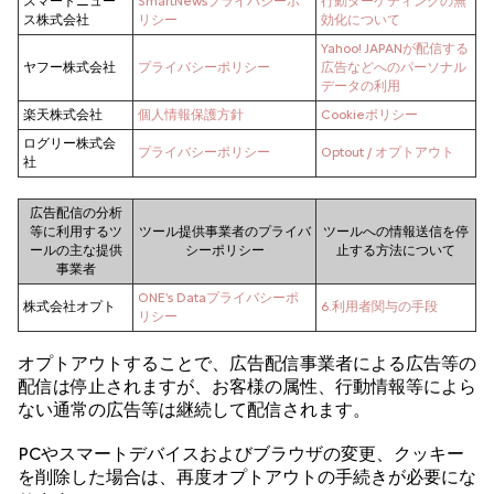
スマートニュー
SmartNewsプライバシーポ
行動ターゲティングの無
ス株式会社
リシー
効化について
Yahoo! JAPANが配信する
ヤフー株式会社
プライバシーポリシー
広告などへのパーソナル
データの利用
楽天株式会社
個人情報保護方針
Cookieポリシー
ログリー株式会
プライバシーポリシー
Optout / オプトアウト
社
広告配信の分析
等に利用するツ
ツール提供事業者のプライバ
ツールへの情報送信を停
ールの主な提供
シーポリシー
止する方法について
事業者
ONE's Dataプライバシーポ
株式会社オプト
6.利用者関与の手段
リシー
オプトアウトすることで、広告配信事業者による広告等の
配信は停止されますが、お客様の属性、行動情報等によら
ない通常の広告等は継続して配信されます。
PCやスマートデバイスおよびブラウザの変更、クッキー
を削除した場合は、再度オプトアウトの手続きが必要にな