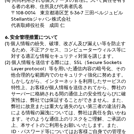
(4) 共同利用される個人データの管理について責任を有す
る者の名称、住所及び代表者氏名
〒108-0014 東京都港区芝 5-36-7 三田ベルジュビル
Stellantisジャパン株式会社
代表取締役社長 成田 仁
6. 安全管理措置について
(1) 個人情報の紛失、破壊、改ざん及び漏えい等を防止す
るため、不正アクセス、コンピューターウィルス等に
対する適正な情報セキュリティ対策を講じます。
(2) 個人情報を送信する際には、SSL（Secure Sockets
Layer protocol）等を用いた通信内容の暗号化、その
他合理的な範囲内でのセキュリティ強化に努めます。
しかしながら、インターネットを利用したサービスの
特性上、お客様が個人情報を送信されてから、弊社の
サーバーに格納される間の通信上の安全性ならびに確
実性は、弊社では保証することができません。また、
弊社に故意または重大な過失のない第三者の違法行為
による情報の漏洩については、弊社は責任を負いかね
ます。そのような通信上のリスクをご理解、ご承諾の
上、本サイトのご利用をお願いいたします。また、
ID・パスワード等についてはお客様ご自身での管理を