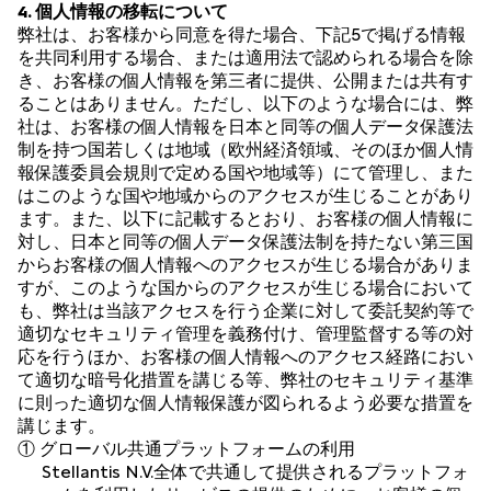
4. 個人情報の移転について
弊社は、お客様から同意を得た場合、下記5で掲げる情報
を共同利用する場合、または適用法で認められる場合を除
き、お客様の個人情報を第三者に提供、公開または共有す
ることはありません。ただし、以下のような場合には、弊
社は、お客様の個人情報を日本と同等の個人データ保護法
制を持つ国若しくは地域（欧州経済領域、そのほか個人情
報保護委員会規則で定める国や地域等）にて管理し、また
はこのような国や地域からのアクセスが生じることがあり
ます。また、以下に記載するとおり、お客様の個人情報に
対し、日本と同等の個人データ保護法制を持たない第三国
からお客様の個人情報へのアクセスが生じる場合がありま
すが、このような国からのアクセスが生じる場合において
も、弊社は当該アクセスを行う企業に対して委託契約等で
適切なセキュリティ管理を義務付け、管理監督する等の対
応を行うほか、お客様の個人情報へのアクセス経路におい
て適切な暗号化措置を講じる等、弊社のセキュリティ基準
に則った適切な個人情報保護が図られるよう必要な措置を
講じます。
① グローバル共通プラットフォームの利用
Stellantis N.V.全体で共通して提供されるプラットフォ