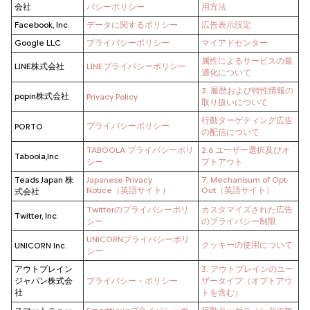
会社
バシーポリシー
用方法
Facebook, Inc.
データに関するポリシー
広告表示設定
Google LLC
プライバシーポリシー
マイアドセンター
属性によるサービスの最
LINE株式会社
LINEプライバシーポリシー
適化について
3. 履歴および特性情報の
popin株式会社
Privacy Policy
取り扱いについて
行動ターゲティング広告
プライバシーポリシー
PORTO
の配信について
TABOOLA プライバシーポリ
2.6 ユーザー選択及びオ
Taboola,Inc.
シー
プトアウト
Teads Japan 株
Japanese Privacy
7. Mechanisum of Opt-
Notice（英語サイト）
Out（英語サイト）
式会社
Twitterのプライバシーポリ
カスタマイズされた広告
Twitter, Inc.
シー
のプライバシー制限
UNICORNプライバシーポリ
クッキーの使用について
UNICORN Inc.
シー
アウトブレイン
3. アウトブレインのユー
ジャパン株式会
プライバシー・ポリシー
ザータイプ（オプトアウ
社
トを含む）