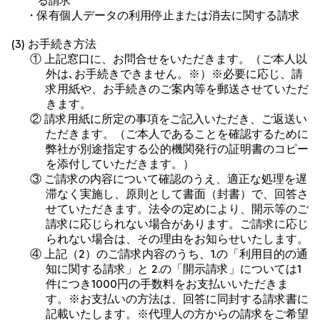
る請求
・保有個人データの利用停止または消去に関する請求
(3) お手続き方法
① 上記窓口に、お問合せをいただきます。（ご本人以
外は､お手続きできません。※）※必要に応じ、請
求用紙や、お手続きのご案内等を郵送させていただ
きます。
② 請求用紙に所定の事項をご記入いただき、ご返送い
ただきます。（ご本人であることを確認するために
弊社が別途指定する公的機関発行の証明書のコピー
を添付していただきます。）
③ ご請求の内容について確認のうえ、適正な処理を遅
滞なく実施し、原則として書面（封書）で、回答さ
せていただきます。法令の定めにより、開示等のご
請求に応じられない場合があります。ご請求に応じ
られない場合は、その理由をお知らせいたします。
④ 上記（2）のご請求内容のうち、1.の「利用目的の通
知に関する請求」と 2.の「開示請求」については1
件につき1000円の手数料をお支払いいただきま
す。※お支払いの方法は、回答に同封する請求書に
記載いたします。※代理人の方からの請求をご希望