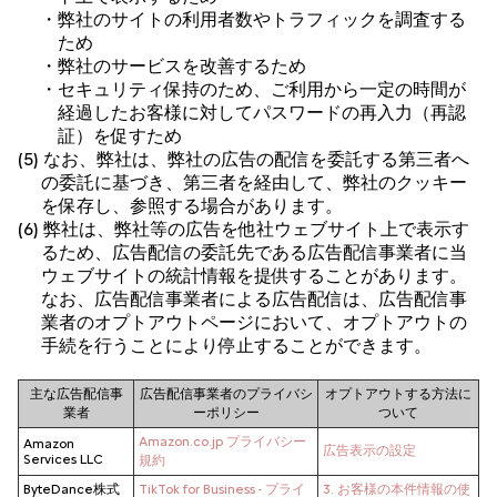
・弊社のサイトの利用者数やトラフィックを調査する
ため
・弊社のサービスを改善するため
・セキュリティ保持のため、ご利用から一定の時間が
経過したお客様に対してパスワードの再入力（再認
証）を促すため
(5) なお、弊社は、弊社の広告の配信を委託する第三者へ
の委託に基づき、第三者を経由して、弊社のクッキー
を保存し、参照する場合があります。
(6) 弊社は、弊社等の広告を他社ウェブサイト上で表示す
るため、広告配信の委託先である広告配信事業者に当
ウェブサイトの統計情報を提供することがあります。
なお、広告配信事業者による広告配信は、広告配信事
業者のオプトアウトページにおいて、オプトアウトの
手続を行うことにより停止することができます。
主な広告配信事
広告配信事業者のプライバシ
オプトアウトする方法に
業者
ーポリシー
ついて
Amazon.co.jp プライバシー
Amazon
広告表示の設定
Services LLC
規約
ByteDance株式
TikTok for Business - プライ
3. お客様の本件情報の使