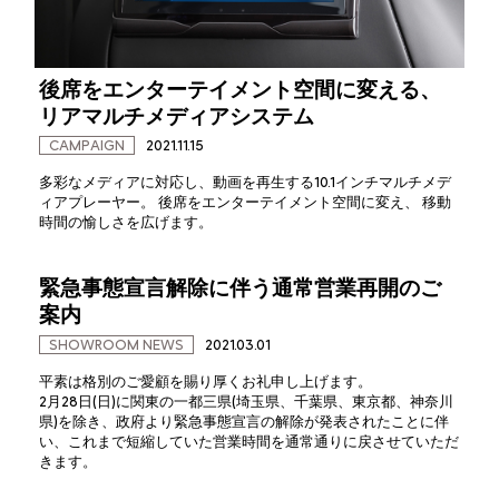
後席をエンターテイメント空間に変える、
リアマルチメディアシステム
CAMPAIGN
2021.11.15
多彩なメディアに対応し、動画を再生する10.1インチマルチメデ
ィアプレーヤー。 後席をエンターテイメント空間に変え、 移動
時間の愉しさを広げます。
緊急事態宣言解除に伴う通常営業再開のご
案内
SHOWROOM NEWS
2021.03.01
平素は格別のご愛顧を賜り厚くお礼申し上げます。
2月28日(日)に関東の一都三県(埼玉県、千葉県、東京都、神奈川
県)を除き、政府より緊急事態宣言の解除が発表されたことに伴
い、これまで短縮していた営業時間を通常通りに戻させていただ
きます。