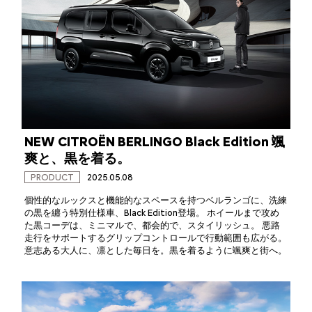
NEW CITROËN BERLINGO Black Edition 颯
爽と、黒を着る。
PRODUCT
2025.05.08
個性的なルックスと機能的なスペースを持つ​ベルランゴに、洗練
の黒を纏う特別仕様車、​Black Edition登場。 ホイールまで攻め
た黒​コーデは、ミニマルで、都会的で、スタイリッ​シュ。 悪路
走行をサポートするグリップコント​ロールで行動範囲も広がる。
意志ある大人に、​凛とした毎日を。黒を着るように颯爽と街へ。